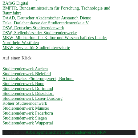
BAföG Digital
BMFTR, Bundesministerium für Forschung, Technologie und
Raumfahrt
DAAD, Deutscher Akademischer Austausch Dienst
Daka, Darlehenskasse der Studierendenwerke e.V.
DSW, Deutsches Studierendenwerk
DSW, Stellenbörse der Studierendenwerke
MKW, Ministerium für Kultur und Wissenschaft des Landes
Nordrhein-Westfalen
MKW, Service für Studieninteressierte
Auf einen Klick
Studierendenwerk Aachen
Studierendenwerk Bielefeld
Akademisches Förderungswerk, Bochum
Studierendenwerk Bonn
Studierendenwerk Dortmund
Studierendenwerk Düsseldorf
Studierendenwerk Essen-Duisburg
Kölner Studierendenwerk
Studierendenwerk Münster
Studierendenwerk Paderborn
Studierendenwerk Siegen
Studierendenwerk Wuppertal
copyright by
Arbeitsgemeinschaft Studierendenwerke NRW