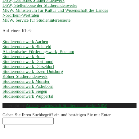
DSW, Deutsches Studierendenwerk
DSW, Stellenbörse der Studierendenwerke
MKW, Ministerium für Kultur und Wissenschaft des Landes
Nordrhein-Westfalen
MKW, Service für Studieninteressierte
Auf einen Klick
Studierendenwerk Aachen
Studierendenwerk Bielefeld
Akademisches Förderungswerk, Bochum
Studierendenwerk Bonn
Studierendenwerk Dortmund
Studierendenwerk Düsseldorf
Studierendenwerk Essen-Duisburg
Kölner Studierendenwerk
Studierendenwerk Münster
Studierendenwerk Paderborn
Studierendenwerk Siegen
Studierendenwerk Wuppertal
copyright by
Arbeitsgemeinschaft Studierendenwerke NRW
Geben Sie Ihren Suchbegriff ein und bestätigen Sie mit Enter