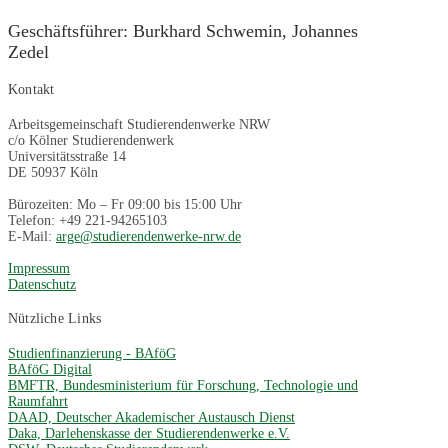
Geschäftsführer: Burkhard Schwemin, Johannes
Zedel
Kontakt
Arbeitsgemeinschaft Studierendenwerke NRW
c/o Kölner Studierendenwerk
Universitätsstraße 14
DE 50937 Köln
Bürozeiten: Mo – Fr 09:00 bis 15:00 Uhr
Telefon: +49 221-94265103
E-Mail:
arge@studierendenwerke-nrw.de
Impressum
Datenschutz
Nützliche Links
Studienfinanzierung - BAföG
BAföG Digital
BMFTR, Bundesministerium für Forschung, Technologie und
Raumfahrt
DAAD, Deutscher Akademischer Austausch Dienst
Daka, Darlehenskasse der Studierendenwerke e.V.