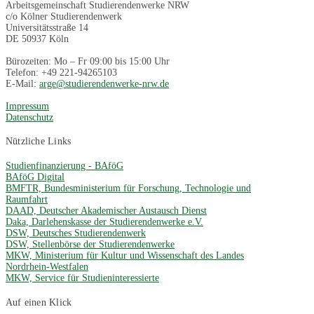
Arbeitsgemeinschaft Studierendenwerke NRW
c/o Kölner Studierendenwerk
Universitätsstraße 14
DE 50937 Köln
Bürozeiten: Mo – Fr 09:00 bis 15:00 Uhr
Telefon: +49 221-94265103
E-Mail:
arge@studierendenwerke-nrw.de
Impressum
Datenschutz
Nützliche Links
Studienfinanzierung - BAföG
BAföG Digital
BMFTR, Bundesministerium für Forschung, Technologie und
Raumfahrt
DAAD, Deutscher Akademischer Austausch Dienst
Daka, Darlehenskasse der Studierendenwerke e.V.
DSW, Deutsches Studierendenwerk
DSW, Stellenbörse der Studierendenwerke
MKW, Ministerium für Kultur und Wissenschaft des Landes
Nordrhein-Westfalen
MKW, Service für Studieninteressierte
Auf einen Klick