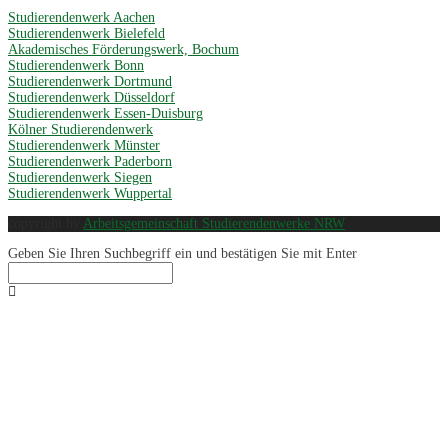
Studierendenwerk Aachen
Studierendenwerk Bielefeld
Akademisches Förderungswerk, Bochum
Studierendenwerk Bonn
Studierendenwerk Dortmund
Studierendenwerk Düsseldorf
Studierendenwerk Essen-Duisburg
Kölner Studierendenwerk
Studierendenwerk Münster
Studierendenwerk Paderborn
Studierendenwerk Siegen
Studierendenwerk Wuppertal
copyright by
Arbeitsgemeinschaft Studierendenwerke NRW
Geben Sie Ihren Suchbegriff ein und bestätigen Sie mit Enter