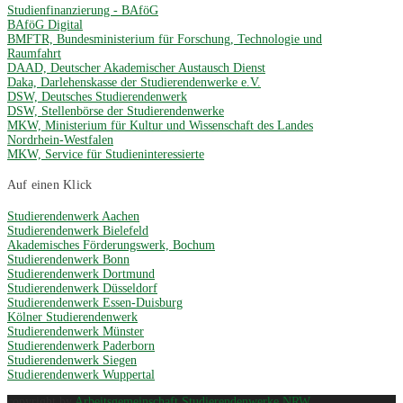
Studienfinanzierung - BAföG
BAföG Digital
BMFTR, Bundesministerium für Forschung, Technologie und
Raumfahrt
DAAD, Deutscher Akademischer Austausch Dienst
Daka, Darlehenskasse der Studierendenwerke e.V.
DSW, Deutsches Studierendenwerk
DSW, Stellenbörse der Studierendenwerke
MKW, Ministerium für Kultur und Wissenschaft des Landes
Nordrhein-Westfalen
MKW, Service für Studieninteressierte
Auf einen Klick
Studierendenwerk Aachen
Studierendenwerk Bielefeld
Akademisches Förderungswerk, Bochum
Studierendenwerk Bonn
Studierendenwerk Dortmund
Studierendenwerk Düsseldorf
Studierendenwerk Essen-Duisburg
Kölner Studierendenwerk
Studierendenwerk Münster
Studierendenwerk Paderborn
Studierendenwerk Siegen
Studierendenwerk Wuppertal
copyright by
Arbeitsgemeinschaft Studierendenwerke NRW