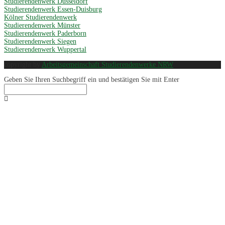
Studierendenwerk Düsseldorf
Studierendenwerk Essen-Duisburg
Kölner Studierendenwerk
Studierendenwerk Münster
Studierendenwerk Paderborn
Studierendenwerk Siegen
Studierendenwerk Wuppertal
copyright by
Arbeitsgemeinschaft Studierendenwerke NRW
Geben Sie Ihren Suchbegriff ein und bestätigen Sie mit Enter