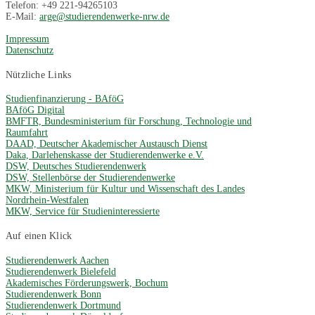
Telefon: +49 221-94265103
E-Mail:
arge@studierendenwerke-nrw.de
Impressum
Datenschutz
Nützliche Links
Studienfinanzierung - BAföG
BAföG Digital
BMFTR, Bundesministerium für Forschung, Technologie und
Raumfahrt
DAAD, Deutscher Akademischer Austausch Dienst
Daka, Darlehenskasse der Studierendenwerke e.V.
DSW, Deutsches Studierendenwerk
DSW, Stellenbörse der Studierendenwerke
MKW, Ministerium für Kultur und Wissenschaft des Landes
Nordrhein-Westfalen
MKW, Service für Studieninteressierte
Auf einen Klick
Studierendenwerk Aachen
Studierendenwerk Bielefeld
Akademisches Förderungswerk, Bochum
Studierendenwerk Bonn
Studierendenwerk Dortmund