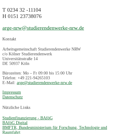
T 0234 32 -11104
H 0151 23738076
arge-nrw@studierendenwerke-nrw.de
Kontakt
Arbeitsgemeinschaft Studierendenwerke NRW
c/o Kölner Studierendenwerk
Universitätsstraße 14
DE 50937 Köln
Bürozeiten: Mo – Fr 09:00 bis 15:00 Uhr
Telefon: +49 221-94265103
E-Mail:
arge@studierendenwerke-nrw.de
Impressum
Datenschutz
Nützliche Links
Studienfinanzierung - BAföG
BAföG Digital
BMFTR, Bundesministerium für Forschung, Technologie und
Raumfahrt