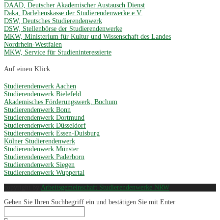
DAAD, Deutscher Akademischer Austausch Dienst
Daka, Darlehenskasse der Studierendenwerke e.V.
DSW, Deutsches Studierendenwerk
DSW, Stellenbörse der Studierendenwerke
MKW, Ministerium für Kultur und Wissenschaft des Landes
Nordrhein-Westfalen
MKW, Service für Studieninteressierte
Auf einen Klick
Studierendenwerk Aachen
Studierendenwerk Bielefeld
Akademisches Förderungswerk, Bochum
Studierendenwerk Bonn
Studierendenwerk Dortmund
Studierendenwerk Düsseldorf
Studierendenwerk Essen-Duisburg
Kölner Studierendenwerk
Studierendenwerk Münster
Studierendenwerk Paderborn
Studierendenwerk Siegen
Studierendenwerk Wuppertal
copyright by
Arbeitsgemeinschaft Studierendenwerke NRW
Geben Sie Ihren Suchbegriff ein und bestätigen Sie mit Enter