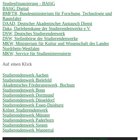
Studienfinanzierung - BAföG
BAföG Digital
BMFTR, Bundesministerium für Forschung, Technologie und
Raumfahrt
DAAD, Deutscher Akademischer Austausch Dienst
Daka, Darlehenskasse der Studierendenwerke e.V.
DSW, Deutsches Studierendenwerk
DSW, Stellenbörse der Studierendenwerke
MKW, Ministerium für Kultur und Wissenschaft des Landes
Nordrhein-Westfalen
MKW, Service für Studieninteressierte
Auf einen Klick
Studierendenwerk Aachen
Studierendenwerk Bielefeld
Akademisches Förderungswerk, Bochum
Studierendenwerk Bonn
Studierendenwerk Dortmund
Studierendenwerk Düsseldorf
Studierendenwerk Essen-Duisburg
Kölner Studierendenwerk
Studierendenwerk Münster
Studierendenwerk Paderborn
Studierendenwerk Siegen
Studierendenwerk Wuppertal
copyright by
Arbeitsgemeinschaft Studierendenwerke NRW