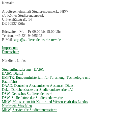
Kontakt
Arbeitsgemeinschaft Studierendenwerke NRW
c/o Kölner Studierendenwerk
Universitätsstraße 14
DE 50937 Köln
Bürozeiten: Mo – Fr 09:00 bis 15:00 Uhr
Telefon: +49 221-94265103
E-Mail:
arge@studierendenwerke-nrw.de
Impressum
Datenschutz
Nützliche Links
Studienfinanzierung - BAföG
BAföG Digital
BMFTR, Bundesministerium für Forschung, Technologie und
Raumfahrt
DAAD, Deutscher Akademischer Austausch Dienst
Daka, Darlehenskasse der Studierendenwerke e.V.
DSW, Deutsches Studierendenwerk
DSW, Stellenbörse der Studierendenwerke
MKW, Ministerium für Kultur und Wissenschaft des Landes
Nordrhein-Westfalen
MKW, Service für Studieninteressierte