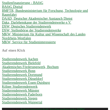
Studienfinanzierung - BAföG
BAföG Digital
BMFTR, Bundesministerium für Forschung, Technologie und
Raumfahrt
DAAD, Deutscher Akademischer Austausch Dienst
Daka, Darlehenskasse der Studierendenwerke e.V.
DSW, Deutsches Studierendenwerk
DSW, Stellenbörse der Studierendenwerke
MKW, Ministerium für Kultur und Wissenschaft des Landes
Nordrhein-Westfalen
MKW, Service für Studieninteressierte
Auf einen Klick
Studierendenwerk Aachen
Studierendenwerk Bielefeld
Akademisches Förderungswerk, Bochum
Studierendenwerk Bonn
Studierendenwerk Dortmund
Studierendenwerk Düsseldorf
Studierendenwerk Essen-Duisburg
Kölner Studierendenwerk
Studierendenwerk Münster
Studierendenwerk Paderborn
Studierendenwerk Siegen
Studierendenwerk Wuppertal
copyright by
Arbeitsgemeinschaft Studierendenwerke NRW