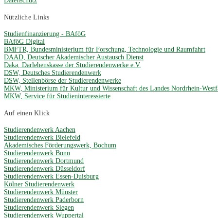
Datenschutz
Nützliche Links
Studienfinanzierung - BAföG
BAföG Digital
BMFTR, Bundesministerium für Forschung, Technologie und Raumfahrt
DAAD, Deutscher Akademischer Austausch Dienst
Daka, Darlehenskasse der Studierendenwerke e.V.
DSW, Deutsches Studierendenwerk
DSW, Stellenbörse der Studierendenwerke
MKW, Ministerium für Kultur und Wissenschaft des Landes Nordrhein-Westf
MKW, Service für Studieninteressierte
Auf einen Klick
Studierendenwerk Aachen
Studierendenwerk Bielefeld
Akademisches Förderungswerk, Bochum
Studierendenwerk Bonn
Studierendenwerk Dortmund
Studierendenwerk Düsseldorf
Studierendenwerk Essen-Duisburg
Kölner Studierendenwerk
Studierendenwerk Münster
Studierendenwerk Paderborn
Studierendenwerk Siegen
Studierendenwerk Wuppertal