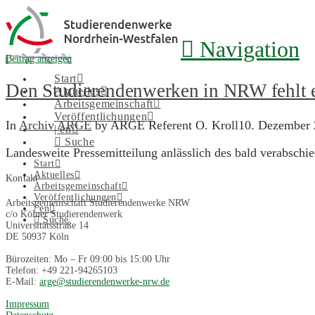
Navigation
Beitrag anzeigen
Start
Den Studierendenwerken in NRW fehlt e
Aktuelles
Arbeitsgemeinschaft
Veröffentlichungen
In
Archiv ARGE
by ARGE Referent O. Kroll
10. Dezember
| en
Suche
Landesweite Pressemitteilung anlässlich des bald verabsch
Start
Aktuelles
Kontakt
Arbeitsgemeinschaft
Veröffentlichungen
Arbeitsgemeinschaft Studierendenwerke NRW
| en
c/o Kölner Studierendenwerk
Suche
Universitätsstraße 14
DE 50937 Köln
Bürozeiten: Mo – Fr 09:00 bis 15:00 Uhr
Telefon: +49 221-94265103
E-Mail:
arge@studierendenwerke-nrw.de
Impressum