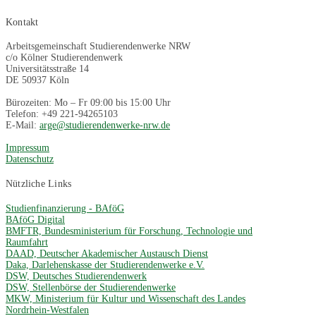
Kontakt
Arbeitsgemeinschaft Studierendenwerke NRW
c/o Kölner Studierendenwerk
Universitätsstraße 14
DE 50937 Köln
Bürozeiten: Mo – Fr 09:00 bis 15:00 Uhr
Telefon: +49 221-94265103
E-Mail:
arge@studierendenwerke-nrw.de
Impressum
Datenschutz
Nützliche Links
Studienfinanzierung - BAföG
BAföG Digital
BMFTR, Bundesministerium für Forschung, Technologie und
Raumfahrt
DAAD, Deutscher Akademischer Austausch Dienst
Daka, Darlehenskasse der Studierendenwerke e.V.
DSW, Deutsches Studierendenwerk
DSW, Stellenbörse der Studierendenwerke
MKW, Ministerium für Kultur und Wissenschaft des Landes
Nordrhein-Westfalen