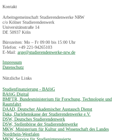
Kontakt
Arbeitsgemeinschaft Studierendenwerke NRW
c/o Kölner Studierendenwerk
Universitätsstraße 14
DE 50937 Köln
Bürozeiten: Mo – Fr 09:00 bis 15:00 Uhr
Telefon: +49 221-94265103
E-Mail:
arge@studierendenwerke-nrw.de
Impressum
Datenschutz
Nützliche Links
Studienfinanzierung - BAföG
BAföG Digital
BMFTR, Bundesministerium für Forschung, Technologie und
Raumfahrt
DAAD, Deutscher Akademischer Austausch Dienst
Daka, Darlehenskasse der Studierendenwerke e.V.
DSW, Deutsches Studierendenwerk
DSW, Stellenbörse der Studierendenwerke
MKW, Ministerium für Kultur und Wissenschaft des Landes
Nordrhein-Westfalen
MKW, Service für Studieninteressierte