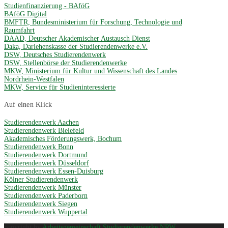
Studienfinanzierung - BAföG
BAföG Digital
BMFTR, Bundesministerium für Forschung, Technologie und
Raumfahrt
DAAD, Deutscher Akademischer Austausch Dienst
Daka, Darlehenskasse der Studierendenwerke e.V.
DSW, Deutsches Studierendenwerk
DSW, Stellenbörse der Studierendenwerke
MKW, Ministerium für Kultur und Wissenschaft des Landes
Nordrhein-Westfalen
MKW, Service für Studieninteressierte
Auf einen Klick
Studierendenwerk Aachen
Studierendenwerk Bielefeld
Akademisches Förderungswerk, Bochum
Studierendenwerk Bonn
Studierendenwerk Dortmund
Studierendenwerk Düsseldorf
Studierendenwerk Essen-Duisburg
Kölner Studierendenwerk
Studierendenwerk Münster
Studierendenwerk Paderborn
Studierendenwerk Siegen
Studierendenwerk Wuppertal
copyright by
Arbeitsgemeinschaft Studierendenwerke NRW