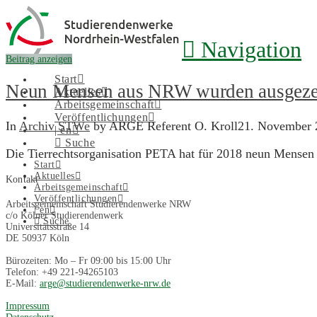
Navigation
Beitrag anzeigen
Start
Neun Mensen aus NRW wurden ausgezeic
Aktuelles
Arbeitsgemeinschaft
Veröffentlichungen
In
Archiv STWe
by ARGE Referent O. Kroll
21. November 
| en
Suche
Die Tierrechtsorganisation PETA hat für 2018 neun Mense
Start
Aktuelles
Kontakt
Arbeitsgemeinschaft
Veröffentlichungen
Arbeitsgemeinschaft Studierendenwerke NRW
| en
c/o Kölner Studierendenwerk
Suche
Universitätsstraße 14
DE 50937 Köln
Bürozeiten: Mo – Fr 09:00 bis 15:00 Uhr
Telefon: +49 221-94265103
E-Mail:
arge@studierendenwerke-nrw.de
Impressum