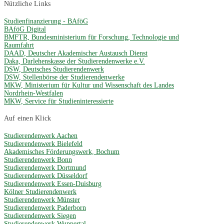
Nützliche Links
Studienfinanzierung - BAföG
BAföG Digital
BMFTR, Bundesministerium für Forschung, Technologie und
Raumfahrt
DAAD, Deutscher Akademischer Austausch Dienst
Daka, Darlehenskasse der Studierendenwerke e.V.
DSW, Deutsches Studierendenwerk
DSW, Stellenbörse der Studierendenwerke
MKW, Ministerium für Kultur und Wissenschaft des Landes
Nordrhein-Westfalen
MKW, Service für Studieninteressierte
Auf einen Klick
Studierendenwerk Aachen
Studierendenwerk Bielefeld
Akademisches Förderungswerk, Bochum
Studierendenwerk Bonn
Studierendenwerk Dortmund
Studierendenwerk Düsseldorf
Studierendenwerk Essen-Duisburg
Kölner Studierendenwerk
Studierendenwerk Münster
Studierendenwerk Paderborn
Studierendenwerk Siegen
Studierendenwerk Wuppertal