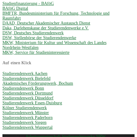
Studienfinanzierung - BAföG
BAföG Digital
BMFTR, Bundesministerium für Forschung, Technologie und
Raumfahrt
DAAD, Deutscher Akademischer Austausch Dienst
Daka, Darlehenskasse der Studierendenwerke e.V.
DSW, Deutsches Studierendenwerk
DSW, Stellenbörse der Studierendenwerke
MKW, Ministerium für Kultur und Wissenschaft des Landes
Nordrhein-Westfalen
MKW, Service für Studieninteressierte
Auf einen Klick
Studierendenwerk Aachen
Studierendenwerk Bielefeld
Akademisches Förderungswerk, Bochum
Studierendenwerk Bonn
Studierendenwerk Dortmund
Studierendenwerk Düsseldorf
Studierendenwerk Essen-Duisburg
Kölner Studierendenwerk
Studierendenwerk Münster
Studierendenwerk Paderborn
Studierendenwerk Siegen
Studierendenwerk Wuppertal
copyright by
Arbeitsgemeinschaft Studierendenwerke NRW