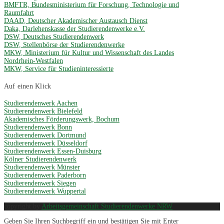
BMFTR, Bundesministerium für Forschung, Technologie und
Raumfahrt
DAAD, Deutscher Akademischer Austausch Dienst
Daka, Darlehenskasse der Studierendenwerke e.V.
DSW, Deutsches Studierendenwerk
DSW, Stellenbörse der Studierendenwerke
MKW, Ministerium für Kultur und Wissenschaft des Landes
Nordrhein-Westfalen
MKW, Service für Studieninteressierte
Auf einen Klick
Studierendenwerk Aachen
Studierendenwerk Bielefeld
Akademisches Förderungswerk, Bochum
Studierendenwerk Bonn
Studierendenwerk Dortmund
Studierendenwerk Düsseldorf
Studierendenwerk Essen-Duisburg
Kölner Studierendenwerk
Studierendenwerk Münster
Studierendenwerk Paderborn
Studierendenwerk Siegen
Studierendenwerk Wuppertal
copyright by
Arbeitsgemeinschaft Studierendenwerke NRW
Geben Sie Ihren Suchbegriff ein und bestätigen Sie mit Enter