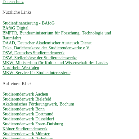
Datenschutz
Nützliche Links
Studienfinanzierung - BAföG
BAföG Digital
BMFTR, Bundesministerium für Forschung, Technologie und
Raumfahrt
DAAD, Deutscher Akademischer Austausch Dienst
Daka, Darlehenskasse der Studierendenwerke e.V.
DSW, Deutsches Studierendenwerk
DSW, Stellenbörse der Studierendenwerke
MKW, Ministerium für Kultur und Wissenschaft des Landes
Nordrhein-Westfalen
MKW, Service für Studieninteressierte
Auf einen Klick
Studierendenwerk Aachen
Studierendenwerk Bielefeld
Akademisches Förderungswerk, Bochum
Studierendenwerk Bonn
Studierendenwerk Dortmund
Studierendenwerk Düsseldorf
Studierendenwerk Essen-Duisburg
Kölner Studierendenwerk
Studierendenwerk Münster
Studierendenwerk Paderborn