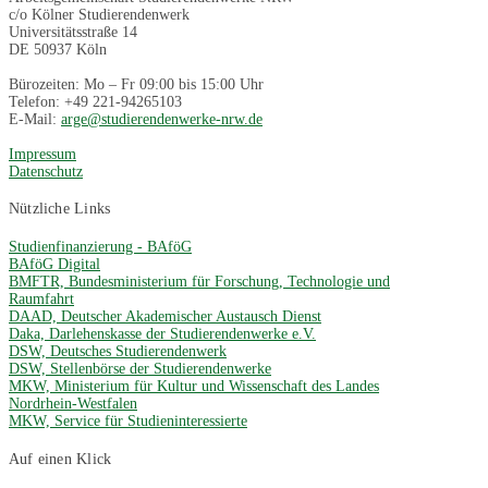
c/o Kölner Studierendenwerk
Universitätsstraße 14
DE 50937 Köln
Bürozeiten: Mo – Fr 09:00 bis 15:00 Uhr
Telefon: +49 221-94265103
E-Mail:
arge@studierendenwerke-nrw.de
Impressum
Datenschutz
Nützliche Links
Studienfinanzierung - BAföG
BAföG Digital
BMFTR, Bundesministerium für Forschung, Technologie und
Raumfahrt
DAAD, Deutscher Akademischer Austausch Dienst
Daka, Darlehenskasse der Studierendenwerke e.V.
DSW, Deutsches Studierendenwerk
DSW, Stellenbörse der Studierendenwerke
MKW, Ministerium für Kultur und Wissenschaft des Landes
Nordrhein-Westfalen
MKW, Service für Studieninteressierte
Auf einen Klick