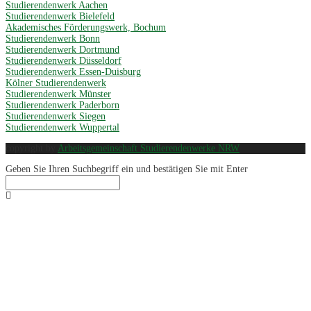
Studierendenwerk Aachen
Studierendenwerk Bielefeld
Akademisches Förderungswerk, Bochum
Studierendenwerk Bonn
Studierendenwerk Dortmund
Studierendenwerk Düsseldorf
Studierendenwerk Essen-Duisburg
Kölner Studierendenwerk
Studierendenwerk Münster
Studierendenwerk Paderborn
Studierendenwerk Siegen
Studierendenwerk Wuppertal
copyright by
Arbeitsgemeinschaft Studierendenwerke NRW
Geben Sie Ihren Suchbegriff ein und bestätigen Sie mit Enter